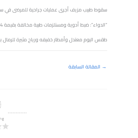
سقوط طبيب مزيف أجرى عمليات جراحية للمرضى في س
“الدواء”: ضبط أدوية ومستلزمات طبية مخالفة بقيمة 34 مليون جنيه.
طقس اليوم معتدل وأمطار خفيفه ورياح مثيرة للرمال بالمنطقة ا
→
المقالة السابقة
ing