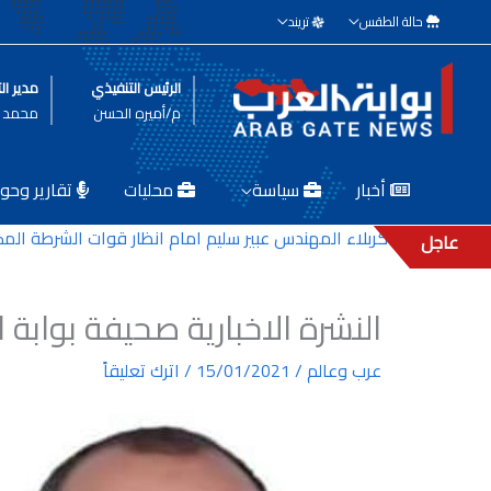
خطي
حالة الطقس
تريند
لى
لمحتوى
الرئيس التنفيذي
مدير الت
م/أميره الحسن
محمد ط
أخبار
سياسة
محليات
تقارير وحوا
لدية كربلاء المهندس عبير سليم امام انظار قوات الشرطة المكلفة بحم
عاجل
النشرة الاخبارية صحيفة بوابة ا
عرب وعالم
/
15/01/2021
/
اترك تعليقاً