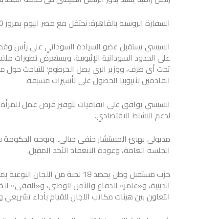
السفارة الروسية بالقاهرة: نحتفل مع ‎مصر اليوم بمرور 50 عاماً على افتتاح ‎السد العالي..
السيسي يستقبل عضو السيادة السوداني على رأس وفد يض
على الحدود السودانية الإثيوبية، ويستعرض تطورات ملف
تحت أى ظرف، ووزير الري يصل الخرطوم؛ للتباحث حول م
القادمين لأثيوبيا الحصول على تأشيرات مسبقة.
لدعم النشاط الاقتصادي.
مدبولي يهنئ المستشار حنفى جبالى.. ويوجه الحكومة با
الجلسة العامة، وعودة الانعقاد الأحد المقبل.
حزب مستقبل وطن يحصد 18 لجنة من ا
الدينية، و«عامر» للدفاع والأمن الوطنى، و«الفقى» للخ
التعاون بين هيئات مكاتب اللجان للقيام بأداء تشريعي 