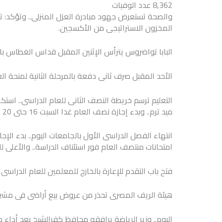
8,362 عدد الوفيات
المخزون الاستراتيجى من الأكسجين.
البابا تواضروس يترأس الإثنين المقبل قداس الغطاس ب
الأحد المقبل صرف ثانى دفعة بالمرحلة الثانية لمنحة الع
التعليم ترسم خريطة النصف الثانى للعام الدراسى.. استك
ميد ترم.. وبدء إجازة نصف العام غدا السبت 16 حتى 20 فبراير.. وتؤكد: تحديد مصير الاختبارات بعد الإجازة.
امتحانات منتصف العام فور استئناف الدراسة.. والأعلى 
فتح باب التقدم للإعارة بالخارج للمعلمين للعام الدراسى 2021/ 2022
هيئة الريف المصرى تحذر من عروض بيع أراضى فى مشرو
اليوم.. وزير الرياضة يرافقه محافظ كفرالشيخ بعد أداء 