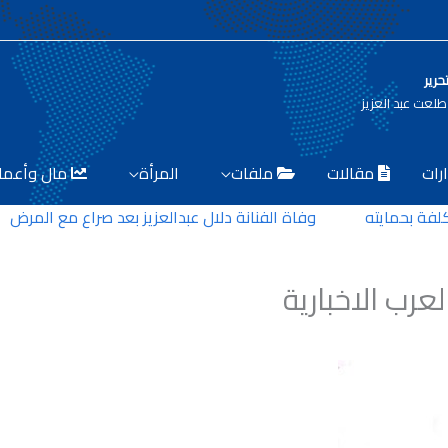
حرير
لعت عبد العزيز
رات
مقالات
ملفات
المرأة
مال وأعما
ايته
وفاة الفنانة دلال عبدالعزيز بعد صراع مع المرض
خفر ال
لعرب الاخبارية