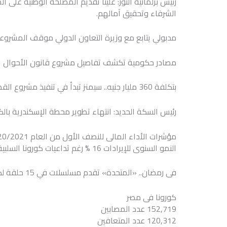
رئيس برلمانية النور: علينا تقديم المصلحة الوطنية على ا
الشرفاء وتحقيق آمالهم.
مدبولي يتابع مع وزيرة التعاون الدولي موقف المشروعا
مصادر حكومية تكشف تفاصيل مشروع قانون الأحوال الش
بتكلفة 360 مليار جنيه.. سيمنز تبدأ في تنفيذ مشروع القطار الكهربائي السريع في مصر بإجمالي طول ١٠٠٠ كم.
رئيس السكة الحديد: انتهاء تطوير محطة الإسكندرية بالكا
النمو السنوى للإيرادات 16 % رغم تداعيات كورونا السلبية.. وانخفاض العجز الكلى لـ 3.6%
فى رمضان.. «المتحدة» تقدم مسلسلات في 15 حلقة لكبار النجوم، مع التركيز على المسلسلات الوطنية.
كورونا فى مصر
152,719 عدد المصابين
120,312 عدد المتعافين