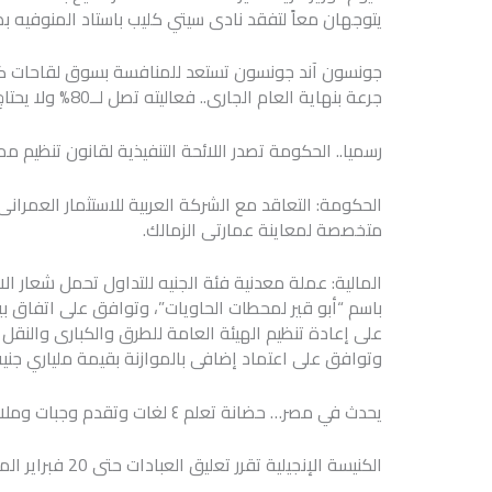
يتوجهان معاً لتفقد نادى سيتي كليب باستاد المنوفيه ب
جونسون آند جونسون تستعد للمنافسة بسوق لقاحات كورون
جرعة بنهاية العام الجارى.. فعاليته تصل لــ80% ولا يحتاج للتبريد الفائق.. وآثاره الجانبية “خفيفة”.
رسميا.. الحكومة تصدر اللائحة التنفيذية لقانون تنظيم م
الحكومة: التعاقد مع الشركة العربية للاستثمار العمرا
متخصصة لمعاينة عمارتى الزمالك.
المالية: عملة معدنية فئة الجنيه للتداول تحمل شعار 
باسم “أبو قير لمحطات الحاويات”، وتوافق على اتفاق بي
على إعادة تنظيم الهيئة العامة للطرق والكبارى والنقل
وتوافق على اعتماد إضافى بالموازنة بقيمة ملياري جنيه
يحدث في مصر… ‏حضانة تعلم ٤ لغات وتقدم وجبات وملابس بدون مقابل أسستها مسؤولة سابقة بــالأمم المتحدة.
الكنيسة الإنجيلية تقرر تعليق العبادات حتى 20 فبراير المقبل بسبب كورونا.