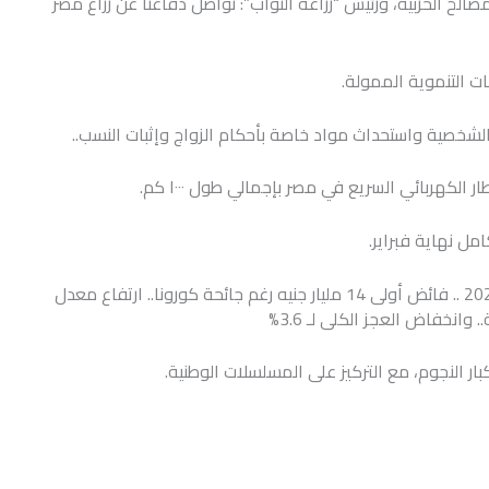
لمصالح الحزبية، ورئيس “زراعة النواب”: نواصل دفاعنا عن زراع مصر
ت التنموية الممولة.
خصية واستحداث مواد خاصة بأحكام الزواج وإثبات النسب..
مل نهاية فبراير.
مؤشرات الأداء المالى للنصف الأول من العام 2020/2021 .. فائض أولى 14 مليار جنيه رغم جائحة كورونا.. ارتفاع معدل