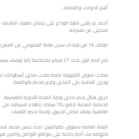
أهم الحوادث والقضايا..
أحمد عز يلقى نظرة الوداع على جثمان صفوت الشريف فى 
تسجيلى عن مسيرته.
ايقاف 16 من قيادات سجن طنطا العمومي عن العمل؛ بسبب واقعة هروب 3 مساجين.
جنح قصر النيل تحدد 21 فبراير لمحاكمة رانيا يوسف بسبب تصريحات “المؤخرة”.
مباحث تموين القليوبية تضبط صاحب مخزن أسطوانات اك
وجرى التحفظ على المخزن وتحرر محضر بالواقعة.
حريق هائل يدمر مخزن وزارة الصحة للأدوية بالعباسية.
الحماية المدنية تدفع بـ10 سيارات إطفا
القاهرة يتفقد مكان الحريق، ولجنة لحصر التلفيات
لاتهامه ببث أخبار كاذبة على مواقع التواصل والتربح م