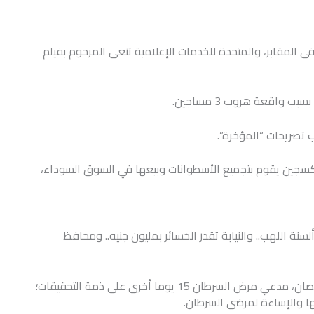
المقابر، والمتحدة للخدمات الإعلامية تنعى المرحوم بفيلم
سجين يقوم بتجميع الأسطوانات وبيعها في السوق السوداء،
ء للسيطرة على ألسنة اللهب.. والنيابة تقدر الخسائر بمليون جنيه.. ومحافظ
النيابة العامة بدسوق، كفرالشيخ، تجدد حبس محمد قمصان، مدعي مرض السرطان 15 يوما أخرى على ذمة التحقيقات؛
نها والإساءة لمرضى السرطان.