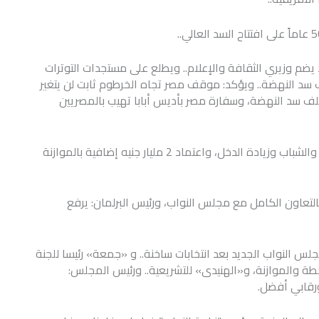
م وزيري الثقافة والإعلام.. ويطلع على مستجدات التوترات
 سد النهضة.. ويؤكد: موقف مصر تجاه الخرطوم ثابت لن يتغير
لف سد النهضة، وسفارة مصر بأديس أبابا تهيب بالمصريين
السيسي يوافق على اتفاقيات لتوفير فرص عمل للمرأة والشباب وزيادة الدخل، واعتماد 2 مليار جنيه إضافية بالموازنة
لتعاون الكامل مع مجلس النواب، ورئيس البرلمان: يرفع
للجان النوعية بمجلس النواب الجديد بعد انتخابات ساخنة.. و «جمعة» رئيسا للجنة
طة والموازنة، و«الهنيدى» للتشريعية.. ورئيس المجلس:
ورقابي أفضل.