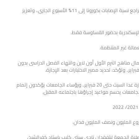
والصحة تستعرض جهود مبادرة العزل المنزلى.. وتؤكد: تراجع نسبة الإصابات بكورونا إلى 11% الأسبوع الجارى.. وتعزيز
الإسكندرية بحضور القساوسة فقط.
مالة غير المنتظمة.
مال مناهج الترم الأول أون لاين وانتهاء الفصل الدراسى بدون
انتهاء الفصل الدراسى الأول بالجامعات اليوم.. بدء الإجازة غدا السبت حتى 20 فبراير.. ورؤساء الجامعات يؤكدون إتمام
للجامعات يحسم مواعيد إجراؤها باجتماعه المقبل.
ع المليون ونصف المليون فدان.
صلاة الجمعة ليتفقدان نادى سيتي كليب باستاد كفرالشيخ،