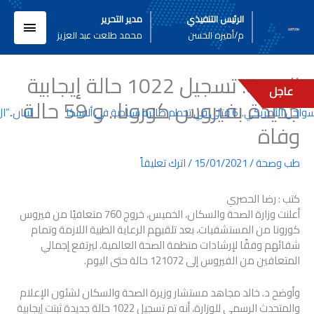
خطي
القائم
الرئيس التنفيذي
مدير التحرير
لى
م/أميره الحسن
محمد طلعت عبد العزيز
لمحتوى
الرئيسي
الصحة: تسجيل 1022 حالة إيجابية
عاجل
جديدة بفيروس كورونا.. و 59 حالة
. 6 قتلى في تحطم طائرة سياحية في ألاسكا
لبنان..”ال
وفاة
طب وصحة
/
15/01/2021
/
اترك تعليقاً
كتب : رضا الحصري
أعلنت وزارة الصحة والسكان، الخميس، خروج 760 متعافيًا من فيروس
كورونا من المستشفيات، بعد تلقيهم الرعاية الطبية اللازمة وتمام
شفائهم وفقًا لإرشادات منظمة الصحة العالمية، ليرتفع إجمالي
المتعافين من الفيروس إلى 121072 حالة حتى اليوم.
وأوضح د. خالد مجاهد مستشار وزيرة الصحة والسكان لشئون الإعلام
والمتحدث الرسمي للوزارة، أنه تم تسجيل 1022 حالة جديدة ثبتت إيجابية