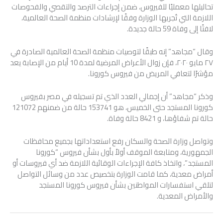
تحاليلها معمليًا للفيروس، ضمن إجراءات الترصد والتقصي والفحوصات
اللازمة التي تُجريها الوزارة وفقًا لإرشادات منظمة الصحة العالمية،
لافتًا إلى وفاة 59 حالة جديدة.
وقال “مجاهد” إنه طبقًا لتوصيات منظمة الصحة العالمية الصادرة في
٢٧ مايو ٢٠٢٠، فإن زوال الأعراض المرضية لمدة 10 أيام من الإصابة يعد
مؤشرًا لتعافي المريض من فيروس كورونا.
وذكر “مجاهد” أن إجمالي العدد الذي تم تسجيله في مصر بفيروس
كورونا المستجد حتى الخميس، هو 153741 حالة من ضمنهم 121072
حالة تم شفاؤها، و 8421 حالة وفاة.
وتواصل وزارة الصحة والسكان رفع استعداداتها بجميع محافظات
الجمهورية، ومتابعة الموقف أولاً بأول بشأن فيروس “كورونا
المستجد”، واتخاذ كافة الإجراءات الوقائية اللازمة ضد أي فيروسات أو
أمراض معدية، كما قامت الوزارة بتخصيص عدد من وسائل التواصل
لتلقي استفسارات المواطنين بشأن فيروس كورونا المستجد
والأمراض المعدية.