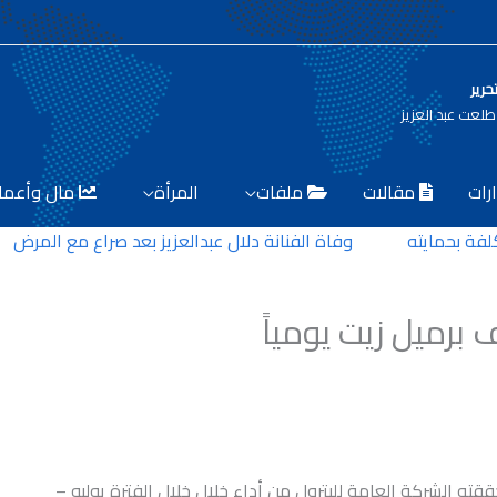
حرير
لعت عبد العزيز
رات
مقالات
ملفات
المرأة
مال وأعما
بحمايته
وفاة الفنانة دلال عبدالعزيز بعد صراع مع المرض
حققته الشركة العامة للبترول من أداء خلال خلال الفترة يوليو –