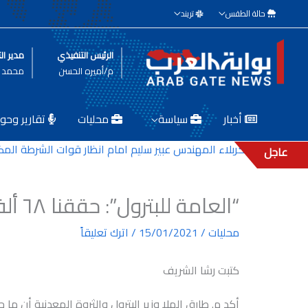
خطي
حالة الطقس
تريند
لى
لمحتوى
الرئيس التنفيذي
مدير الت
م/أميره الحسن
محمد ط
أخبار
سياسة
محليات
تقارير وحوا
ير بلدية كربلاء المهندس عبير سليم امام انظار قوات الشرطة المكلفة 
عاجل
“العامة للبترول”: حققنا ٦٨ ألف برميل زيت يومياً
محليات
/
15/01/2021
/
اترك تعليقاً
كتبت رشا الشريف
أكد م. طارق الملا وزير البترول والثروة المعدنية أن ما 