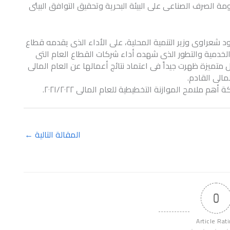
ة الصرف الصناعى على البيئة البحرية وتحقيق التوافق البيئى
د شعراوى وزير التنمية المحلية، على الأداء الذى يقدمه قطاع
والخدمية والتطور الذى شهده أداء شركات القطاع العام التى
 متميزة ظهرت جيداً فى اعتماد نتائج أعمالها عن العام المالى
مالى القادم.
ملامح الموازنة التخطيطية للعام المالى ٢٠٢١/٢٠٢٢.
المقالة التالية
←
0
Article Rat