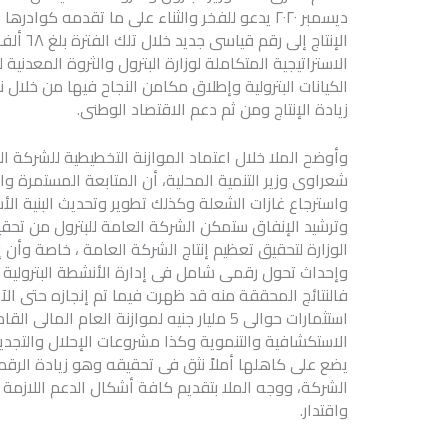
ديسمبر ٢٠٢٠ يدعو للفخر والثناء على ما تقدمه ك
الإنتاج 
الاستراتيجية المتكاملة لوزارة البترول والثروة المعدني
الكيانات البترولية وإطلاق مكامن النجاح فيها من خلا
زيادة الإنتاج ومن ثم دعم الاقتصاد الوطنى.
وأوضح الملا خلال اعتماد الموازنة التخطيطية للشركة ال
شعراوى وزير التنمية المحلية، أن المتابعة المستمرة وال
واسترجاع غازات الشعلة وكذلك تطوير وتحديث البنية الأ
وترشيد الإنفاق ستمكن الشركة العامة للبترول من تحقي
الوزارة لتحقيق تعظيم إنتاج الشركة العامة ، خاصة وأن إن
وإحداث تحول رقمى شامل فى إدارة الأنشطة البترولية ف
فالنتائج المحققة منه قد ظهرت فيما تم إنجازه حتى الآن
استثمارات حوالى 5 مليار جنيه لموازنة العام 
الاستكشافية والتنموية وكذا مشروعات الإحلال والتج
يضع على كاهلها أملاً نثق فى تحقيقه وهو زيادة الرقم 
الشركة، ووجه الملا بتقديم كافة أشكال الدعم اللازمة
واقتدار.