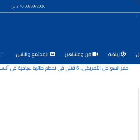
08/08/2026 2:10 ص
ل
رياضة
فن ومشاهير
المجتمع والناس
خفر السواحل الأمريكي.. 6 قتلى في تحطم طائرة سياحية في ألاسكا