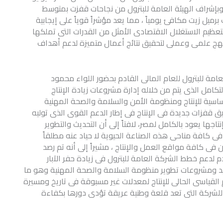
وادرها وبإشراف الهيئة العامة للبترول من نجاحات قفزت بمتوسط
إلى رقم قياسى جديد خلال تلك الفترة بلغ ٦٨ ألف برميل زيت مكافئ يومياً ، مما يعد مؤشراً قوياً على إيجابية
ة لتعظيم الاستغلال الاقتصادى الأمثل من القدرات التى تملكها
ل نهج علمى وعملى لتحقيق نتائج أعمال متميزة لدعم أهداف
عامة للبترول للعام المالى القادم بحضور اللواء محمود
تكامل الذى يتم من خلاله إدارة مشروعات زيادة الإنتاج
ساسية للإنتاج ومنظومة الأمن والسلامة والصحة المهنية
ق قفزات جديدة فى الإنتاج فى إطار الدعم القوى الذى توليه
تاجها يعود بالكامل لمصر، لافتاً إلى أن التحديث والتطوير
ى كافة مناحى هذه الصناعة الحيوية لا حياد عنه مطلقاً
 فى كافة مواقع العمل والإنتاج ، مشيراً إلى أنه تم رصد
المالى القادم لدعم خطط الشركة العامة للبترول فى زيادة حفر الآبار
ديد ومشروعات تطوير منظومة السلامة والصحة المهنية وهو ما
القياسى الحالى للإنتاج لمعدلات غير مسبوقة فى تاريخ ومسيرة
 للشركة التى تعد قلعة وطنية عريقة تؤدى دورها بكفاءة