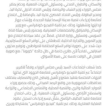
والسكان، والطيران المدني، ومسئولي الجهات المعنية، وحضر بمقر
مجلس الوزراء وزير الشباب والرياضة، ورئيس الاتحاد الدولي لكرة اليد،
ومدير البطولة، ورئيس الاتحاد المصري لكرة اليد، بالإضافة إلى اجتماع
لمتابعة إجراءات تنمية مدينة الإسماعيلية الجديدة، وإنشاء جهاز
لإدارتها وتشغيلها، وذلك عبر تقنية الفيديو كونفرانس، مع وزير
الإسكان والمرافق والمجتمعات العمرانية، وبحضور رئيس هيئة قناة
السويس، ومسئولي وزارة الدفاع ، فضلاً عن عقد سيادته اجتماع مع
وزير التموين والتجارة الداخلية، للاطمئنان على توافر السلع الاستراتيجية،
حيث شدد على ضرورة توافر السلع المختلفة للمواطنين، وتوفير مخزون
استراتيجي تفادياً لأى طارئ خاصة في ظل جائحة “كورونا”، مع ضرورة
العمل في الوقت نفسه على ضبط الأسواق.
كما شملت اجتماعات السيد رئيس مجلس الوزراء، وفقاً للتقرير،
اجتماعاً عبر تقنية الفيديو كونفرانس لمتابعة الجهود التي تبذلها
الجهات المختصة بتنفيذ مشروع تأهيل وتبطين الترع والمصارف بمختلف
محافظات الجمهورية من واقع الرصد الميداني، وذلك بحضور وزراء
الموارد المائية والري، والتنمية المحلية، والتضامن الاجتماعي، والزراعة
واستصلاح الأراضي، ومسئولي الجهات المعنية ، إلى جانب اجتماع
لمتابعة تنفيذ التكليف الرئاسي بشأن تيسير إجراءات تسجيل عقود
الملكية العقارية، وذلك عبر تقنية “فيديو كونفرانس” بمشاركة وزيري