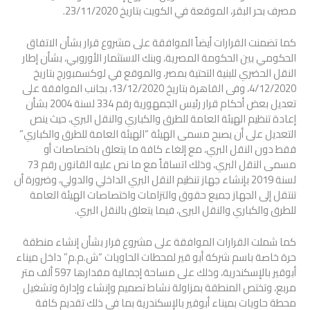
مصرف بحر البقر، الموقعة في الكويت بتاريخ 23/11/2020.
كما تضمنت القرارات أيضاً الموافقة على مشروع قرار بشأن الاتفاق
الحكومي بين الحكومة المصرية، وبنك الاستثمار الأوروبي، بشأن إطار
النقل الحضري للبنية التحتية بمصر، والموقع في لوكسمبورج بتاريخ
4/12/2020، وفى القاهرة بتاريخ 13/12/2020، بجانب الموافقة على
تعديل بعض أحكام قرار رئيس الجمهورية رقم 334 لسنة 2004 بشأن
إعادة تنظيم الهيئة العامة للطرق والكباري والنقل البري، حيث ينص
التعديل على أن يصبح مسمى الهيئة “الهيئة العامة للطرق والكباري”
فقط دون النقل البري، مع إلغاء كافة ما يتعلق باختصاصات أو
مسمى النقل البري، وذلك اتساقاً مع ما نص عليه القانون رقم 73
لسنة 2019 بإنشاء جهاز تنظيم النقل البري الداخلي والدولي، وضرورة أن
تنتقل إلى الجهاز جميع حقوق والتزامات واختصاصات الهيئة العامة
للطرق والكباري والنقل البرى، فيما يتعلق بالنقل البري.
كما شملت القرارات الموافقة على مشروع قرار بشأن إنشاء منطقة
حرة خاصة باسم شركة أبو قير لمحطات الحاويات “ش.م.م” داخل ميناء
أبوقير بالإسكندرية، وذلك على مساحة إجمالية مقدارها 597 ألف متر
مربع، وتختص المنطقة بمزاولة نشاط تصميم وإنشاء وإدارة وتشغيل
محطة حاويات بميناء أبوقير بالإسكندرية بما في ذلك تقديم كافة