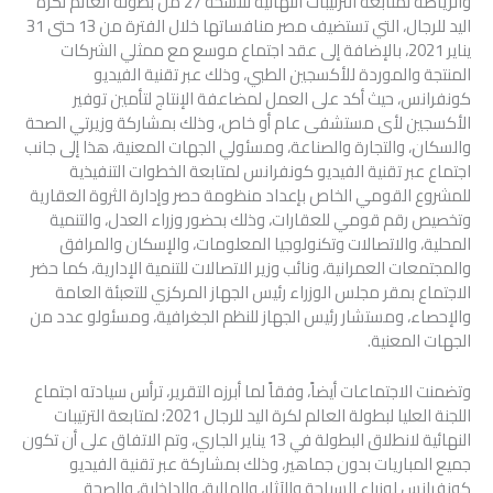
والرياضة لمتابعة الترتيبات النهائية للنسخة 27 من بطولة العالم لكرة
اليد للرجال، التي تستضيف مصر منافساتها خلال الفترة من 13 حتى 31
يناير 2021، بالإضافة إلى عقد اجتماع موسع مع ممثلي الشركات
المنتجة والموردة للأكسجين الطبي، وذلك عبر تقنية الفيديو
كونفرانس، حيث أكد على العمل لمضاعفة الإنتاج لتأمين توفير
الأكسجين لأى مستشفى عام أو خاص، وذلك بمشاركة وزيرتي الصحة
والسكان، والتجارة والصناعة، ومسئولي الجهات المعنية، هذا إلى جانب
اجتماع عبر تقنية الفيديو كونفرانس لمتابعة الخطوات التنفيذية
للمشروع القومي الخاص بإعداد منظومة حصر وإدارة الثروة العقارية
وتخصيص رقم قومي للعقارات، وذلك بحضور وزراء العدل، والتنمية
المحلية، والاتصالات وتكنولوجيا المعلومات، والإسكان والمرافق
والمجتمعات العمرانية، ونائب وزير الاتصالات للتنمية الإدارية، كما حضر
الاجتماع بمقر مجلس الوزراء رئيس الجهاز المركزي للتعبئة العامة
والإحصاء، ومستشار رئيس الجهاز للنظم الجغرافية، ومسئولو عدد من
الجهات المعنية.
وتضمنت الاجتماعات أيضاً، وفقاً لما أبرزه التقرير، ترأس سيادته اجتماع
اللجنة العليا لبطولة العالم لكرة اليد للرجال 2021؛ لمتابعة الترتيبات
النهائية لانطلاق البطولة في 13 يناير الجاري، وتم الاتفاق على أن تكون
جميع المباريات بدون جماهير، وذلك بمشاركة عبر تقنية الفيديو
كونفرانس لوزراء السياحة والآثار، والمالية، والداخلية، والصحة