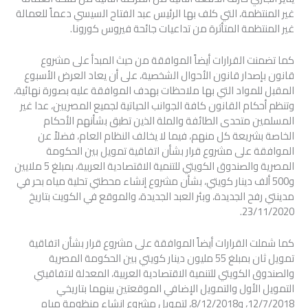
غير المنتظمة، التي كلف بها الرئيس عبد الفتاح السيسي دعماً للعمالة
غير المنتظمة المتأثرة من تداعيات جائحة فيروس كورونا.
كما تضمنت القرارات أيضاً الموافقة من حيث المبدأ على مشروع
قانون بإصدار قانون الأحوال الشخصية، على أن يعاد العرض الأسبوع
المقبل للمواد التي بها ملاحظات بهدف الموافقة عليه بصورة نهائية،
وتنظم أحكام القانون كافة الجوانب الحياتية لجميع المصريين، عدا غير
المسلمين متحدى الطائفة والملة الذين تطبق بشأنهم الأحكام
الخاصة بشريعة كل منهم، فيما لا يخالف النظام العام، فضلاً عن
الموافقة على مشروع قرار بشأن اتفاقية تمويل بين الحكومة
المصرية والصندوق الكويتي للتنمية الاقتصادية العربية، بمبلغ 5 ملايين
و500 ألف دينار كويتي، بشأن مشروع إنشاء محطتي تحلية مياه بحر في
مدينتي رفح الجديدة، وبئر العبد الجديدة، والموقع في الكويت بتاريخ
23/11/2020.
كما شملت القرارات أيضاً الموافقة على مشروع قرار بشأن اتفاقية
تمويل ثان بمبلغ 55 مليون دينار كويتي بين الحكومة المصرية
والصندوق الكويتي للتنمية الاقتصادية العربية، المعدلة لاتفاقيتي
التمويل الأول والتمويل الإضافي الموقعتين بينهما بتاريخي
12/7/2018، و8/12/2018، لتمويل مشروع إنشاء منظومة مياه