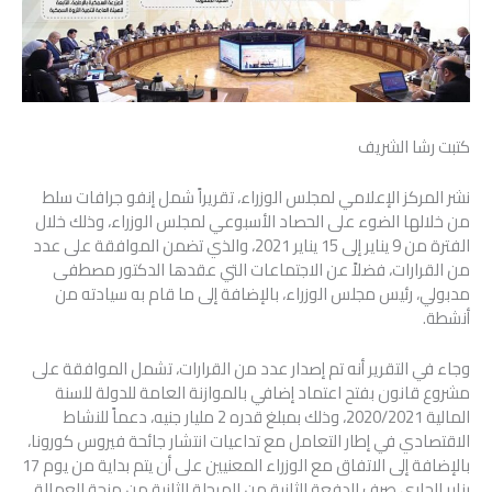
كتبت رشا الشريف
نشر المركز الإعلامي لمجلس الوزراء، تقريراً شمل إنفو جرافات سلط
من خلالها الضوء على الحصاد الأسبوعي لمجلس الوزراء، وذلك خلال
الفترة من 9 يناير إلى 15 يناير 2021، والذي تضمن الموافقة على عدد
من القرارات، فضلاً عن الاجتماعات التي عقدها الدكتور مصطفى
مدبولي، رئيس مجلس الوزراء، بالإضافة إلى ما قام به سيادته من
أنشطة.
وجاء في التقرير أنه تم إصدار عدد من القرارات، تشمل الموافقة على
مشروع قانون بفتح اعتماد إضافي بالموازنة العامة للدولة للسنة
المالية 2020/2021، وذلك بمبلغ قدره 2 مليار جنيه، دعماً للنشاط
الاقتصادي في إطار التعامل مع تداعيات انتشار جائحة فيروس كورونا،
بالإضافة إلى الاتفاق مع الوزراء المعنيين على أن يتم بداية من يوم 17
يناير الجاري صرف الدفعة الثانية من المرحلة الثانية من منحة العمالة