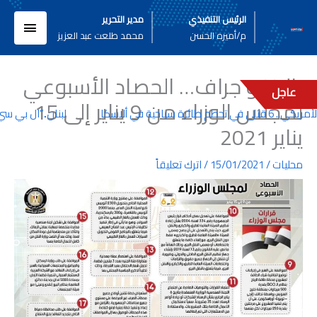
خطي
القائم
الرئيس التنفيذي
مدير التحرير
لى
م/أميره الحسن
محمد طلعت عبد العزيز
لمحتوى
الرئيسي
بالإنفو جراف… الحصاد الأسبوعي
عاجل
لمجلس الوزراء من 9 يناير إلى 15
ي ألاسكا
لبنان..”ال بي سي”.. إ
يناير 2021
محليات
/
15/01/2021
/
اترك تعليقاً