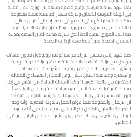
وزير الشباب والرياضة، ومحافظ القاهرة، ومدير استاد القاهرة الدولي.
كما شهد سيادته مراسم توقيع مذكرة تفاهم بين وزارة النقل ممثلة
في الهيئة القومية للأنفاق وشركة سيمنز العالمية؛ لتنفيذ منظومة
متكاملة للقطار الكهربائي السريع في مصر بإجمالي أطوال حوالي
1000 كم على مستوى الجمهورية، وبتكلفة إجمالية 360 مليار جنيه
مع البدء الفوري لتنفيذ الخط الذي سيربط مدينة العين السخنة بمدينة
العلمين الجديدة مروراً بالعاصمة الإدارية الجديدة.
كما شهد رئيس مجلس الوزراء مراسم توقيع بروتوكول تعاون مشترك
بين كل من وزارة التخطيط والتنمية الاقتصادية، ووزارة الدولة للهجرة
وشئون المصريين بالخارج، وجهاز تنمية المشروعات المتوسطة
والصغيرة ومتناهية الصغر؛ بشأن توفير التمكين الاقتصادي للعمالة
المتضررة من جائحة “كورونا” وكذا للعمالة العائدة من الخارج، في إطار
مبادرة “نورت بلدك”، فضلاً عن زيارة سيادته لمقر مجلس النواب هنأ
فيها المستشار حنفي جبالي، بمناسبة انتخابه رئيساً للمجلس، حيث أكد
أن البرلمان والحكومة هما قوام العمل بالدولة المصرية، وأنه وجه
الحكومة بالتعاون الكامل مع المجلس، ومساعدته في أداء دوره
الرقابي والتشريعي، وذلك بحضور وزير شئون المجالس النيابي، ووكيلي
المجلس.