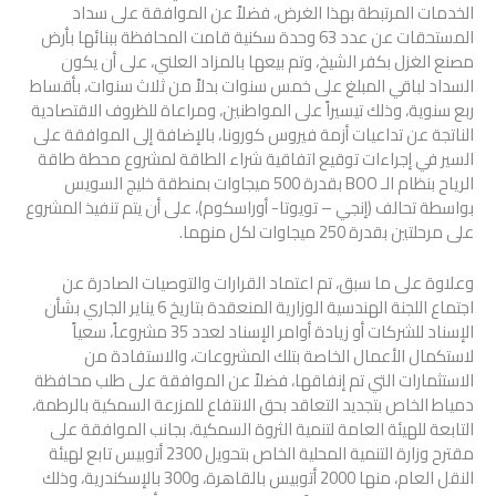
الخدمات المرتبطة بهذا الغرض، فضلاً عن الموافقة على سداد
المستحقات عن عدد 63 وحدة سكنية قامت المحافظة ببنائها بأرض
مصنع الغزل بكفر الشيخ، وتم بيعها بالمزاد العلني، على أن يكون
السداد لباقي المبلغ على خمس سنوات بدلاً من ثلاث سنوات، بأقساط
ربع سنوية، وذلك تيسيراً على المواطنين، ومراعاة للظروف الاقتصادية
الناتجة عن تداعيات أزمة فيروس كورونا، بالإضافة إلى الموافقة على
السير في إجراءات توقيع اتفاقية شراء الطاقة لمشروع محطة طاقة
الرياح بنظام الـ BOO بقدرة 500 ميجاوات بمنطقة خليج السويس
بواسطة تحالف (إنجي – تويوتا- أوراسكوم)، على أن يتم تنفيذ المشروع
على مرحلتين بقدرة 250 ميجاوات لكل منهما.
وعلاوة على ما سبق، تم اعتماد القرارات والتوصيات الصادرة عن
اجتماع اللجنة الهندسية الوزارية المنعقدة بتاريخ 6 يناير الجاري بشأن
الإسناد للشركات أو زيادة أوامر الإسناد لعدد 35 مشروعاً، سعياً
لاستكمال الأعمال الخاصة بتلك المشروعات، والاستفادة من
الاستثمارات التي تم إنفاقها، فضلاً عن الموافقة على طلب محافظة
دمياط الخاص بتجديد التعاقد بحق الانتفاع للمزرعة السمكية بالرطمة،
التابعة للهيئة العامة لتنمية الثروة السمكية، بجانب الموافقة على
مقترح وزارة التنمية المحلية الخاص بتحويل 2300 أتوبيس تابع لهيئة
النقل العام، منها 2000 أتوبيس بالقاهرة، و300 بالإسكندرية، وذلك