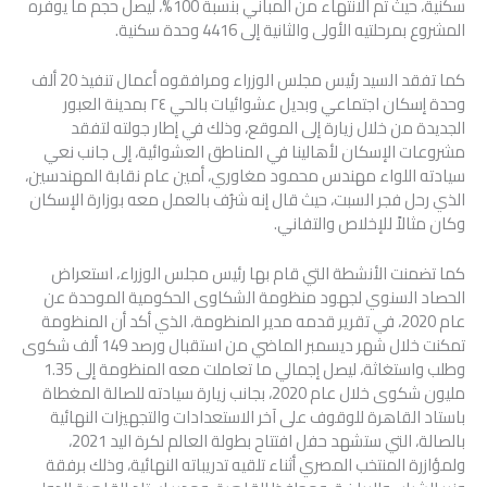
سكنية، حيث تم الانتهاء من المباني بنسبة 100%، ليصل حجم ما يوفره
المشروع بمرحلتيه الأولى والثانية إلى 4416 وحدة سكنية.
كما تفقد السيد رئيس مجلس الوزراء ومرافقوه أعمال تنفيذ 20 ألف
وحدة إسكان اجتماعي وبديل عشوائيات بالحي ٢٤ بمدينة العبور
الجديدة من خلال زيارة إلى الموقع، وذلك في إطار جولته لتفقد
مشروعات الإسكان لأهالينا في المناطق العشوائية، إلى جانب نعي
سيادته اللواء مهندس محمود مغاوري، أمين عام نقابة المهندسين،
الذي رحل فجر السبت، حيث قال إنه شرُف بالعمل معه بوزارة الإسكان
وكان مثالاً للإخلاص والتفاني.
كما تضمنت الأنشطة التي قام بها رئيس مجلس الوزراء، استعراض
الحصاد السنوي لجهود منظومة الشكاوى الحكومية الموحدة عن
عام 2020، في تقرير قدمه مدير المنظومة، الذي أكد أن المنظومة
تمكنت خلال شهر ديسمبر الماضي من استقبال ورصد 149 ألف شكوى
وطلب واستغاثة، ليصل إجمالي ما تعاملت معه المنظومة إلى 1.35
مليون شكوى خلال عام 2020، بجانب زيارة سيادته للصالة المغطاة
باستاد القاهرة للوقوف على آخر الاستعدادات والتجهيزات النهائية
بالصالة، التي ستشهد حفل افتتاح بطولة العالم لكرة اليد 2021،
ولمؤازرة المنتخب المصري أثناء تلقيه تدريباته النهائية، وذلك برفقة