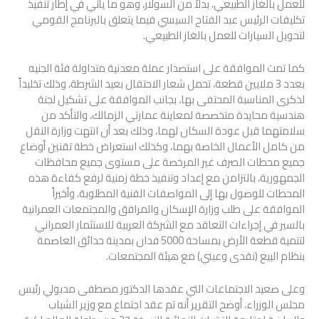
للعمل بالغاز الطبيعي، بدلاً من السولار، وهو ما يأتي في إطار تنفيذ
تكليفات الرئيس عبد الفتاح السيسي فيما يتعلق بالبرنامج القومي
لتحويل السيارات للعمل بالغاز الطبيعي.
كما تمت الموافقة على استصدار عملة معدنية متداولة فئة الجنيه
بعدد 3 ملايين قطعة، تحمل شعار الاحتفال بعيد الشرطة، وذلك تخليداً
لذكرى المناسبة المحتفى بها، بجانب الموافقة على تشكيل لجنة
هندسية محايدة متخصصة لمعاينة عمارتي الزمالك، والتأكد من
سلامتهما قبل عودة السكان لهما، وذلك بعد أن انتهت وزارة النقل
من كامل الأعمال الخاصة بهما، وكذلك استعراض خطة تقنين أوضاع
جميع محطات الصرف غير المرخصة على مستوى جميع محافظات
الجمهورية، بالتزامن مع إعداد وتنفيذ خطة زمنية لرفع كفاءة هذه
المحطات للوصول بها إلى المواصفات الفنية المطلوبة، وأخيراً
الموافقة على طلب وزارة الإسكان والمرافق والمجتمعات العمرانية
بالسير في إجراءات التعاقد مع الشركة العربية للاستثمار العمراني
لتنمية قطعة الأرض بمساحة 5000 فدان بمدينة حدائق العاصمة
بنظام البيع (نقدى وعيني) مع هيئة المجتمعات.
وعلى صعيد الاجتماعات التي عقدها الدكتور مصطفى مدبولي رئيس
مجلس الوزراء، أوضح التقرير أنه تم عقد اجتماع مع وزير الشباب