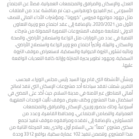
العدل، والإسكان والمرافق والمجتمعات العمرانية، فضلاً عن الاجتماع
الأسبوعى عبر الفيديو كونفرانس، حيث تم مناقشة عدد من الملفات
مثل جهود مواجهة فيروس “كورونا”، ومؤشرات الأداء المالي للنصف
الأول من 2020/2021. بالإضافة إلى عقد اجتماع مع وزيرة التعاون
الدولي؛ لمتابعة موقف المشروعات التنموية الممولة من شركاء
التنمية في عدد من الوزارات مثل الزراعة واستصلاح الأراضي، والصحة
والسكان، والبيئة، وأخيراً اجتماع مع وزير الزراعة واستصلاح الأراضي،
ونائبه لشئون الثروة الحيوانية والسمكية، لاستعراض موقف الثروة
السمكية، وجهود تطوير بحيرة المنزلة وإزالة كافة التعديات الواقعة
عليها.
وبشأن الأنشطة التي قام بها السيد رئيس مجلس الوزراء، فبحسب
التقرير، شملت تفقد سيادته أحد مشروعات الإسكان التي تنفذ لصالح
أهالي المناطق غير الآمنة في مدينة السلام، حيث أكد على المضي في
استكمال هذا المشروع وكلف بعرض موقف تأثيث الوحدات المنتهية
أسبوعياً، وذلك بحضور وزيري الإسكان والمرافق والمجتمعات
العمرانية، والتضامن الاجتماعي، ومحافظ القاهرة، وعدد من
المسئولين، بالإضافة إلى تفقده ومرافقوه موقف تنفيذ تجمع
سكنى مشروع “معاً” بحي السلام أول، والذى يعد المرحلة الثانية من
هذا المشروع، وتتضمن تنفيذ 102 عمارة سكنية، بواقع 3312 وحدة