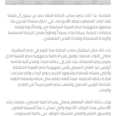
المنامة : بنا / أكد حضرة صاحب الجلالة الملك حمد بن عيسى آل خليفة
ملك البلاد المعظم حفظه الله ورعاه، على اعتزاز مملكة البحرين بما
يجمعها بجمهورية مصر العربية الشقيقة من روابط أخوية وثيقة
وعلاقات تاريخية عريقة تزداد رسوخاً وتطوراً بفضل الرعاية المستمرة
والإرادة المشتركة وقيادة البلدين الشقيقين.
جاء ذلك خلال استقبال صاحب الجلالة هذا اليوم في قصر الصافرية
معالي اللواء محمود توفيق وزير الداخلية بجمهورية مصر العربية الذي
يقوم بزيارة للمملكة، حيث نقل إلى جلالته تحيات وتقدير أخيه فخامة
الرئيس عبد الفتاح السيسي رئيس جمهورية مصر العربية الشقيقة
وأخلص تمنياته للمملكة وشعبها الكريم بدوام الرخاء والازدهار تحت
قيادة جلالته الحكيمة، فيما أبلغه جلالته بنقل تحياته وتمنياته الطيبة
لفخامة الرئيس المصري ولشعب مصر العزيز مزيداً من التقدم
والنماء.
ورحب جلالة الملك المعظم بمعالي وزير الداخلية المصري، منوها رعاه
الله بمثل هذه الزيارات الأخوية والتي تشكل دعماً لمسيرة التعاون
والتنسيق المثمر والعمل المشترك الوطيد على كافة المستويات