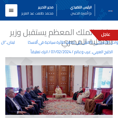
خطي
القائم
الرئيس التنفيذي
مدير التحرير
لى
م/أميره الحسن
محمد طلعت عبد العزيز
لمحتوى
الرئيسي
جلالة الملك المعظم يستقبل وزير
عاجل
الداخلية المصري
ي تحطم طائرة سياحية في ألاسكا
لبنان..”ال بي
الخليج العربي
,
عرب وعالم
/
07/02/2024
/
اترك تعليقاً