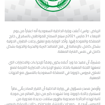
الرياض : واس/ أعلنت وزارة الداخلية السعودية أنه اعتباراً من يوم
الاربعاء 31 مارس 2021م سيتم السماح للمواطنين بالسفر إلى خارج
المملكة والعودة إليها. وأكد الوزارة رفع تعليق رحلات الطيران الدولية
بشكل كامل، بالإضافة إلى فتح المنافذ البرية والبحرية والجوية بشكل
كامل في نفس الفترة المعلنة.
مشيرةً، أن تنفيذ ما ورد أعلاه يكون وفقاً للإجراءات والاحترازات التي
تضعها اللجنة المعنية باتخاذ جميع الإجراءات الاحترازية اللازمة لمنع
تفشي فيروس كورونا في المملكة السعودية بالتنسيق مع الجهات
المعنية.
وأوضح مصدر مسؤول في وزارة الداخلية أن القرار الصادر يأتي نظراً
لاستمرار جائحة كورونا، وما تشهده كثير من دول العالم من موجة
ثانية لهذه الجائحة مصحوبة بظهور سلالات جديدة متحورة من
الفيروس أسرع في معدلات الانتشار، ولانخفاض حالات الإصابة بفيروس