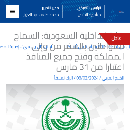
خطي
القائم
الرئيس التنفيذي
مدير التحرير
لى
م/أميره الحسن
محمد طلعت عبد العزيز
لمحتوى
الرئيسي
وزارة الداخلية السعودية: السماح
عاجل
للمواطنين بالسفر من وإلى
لبنان..”ال بي سي”.. إصابة المص
المملكة وفتح جميع المنافذ
اعتبارا من 31 مارس
الخليج العربي
/
08/02/2024
/
اترك تعليقاً